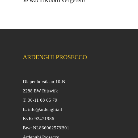
Je wachtwoord vergeten?
ARDENGHI PROSECCO
Diepenhorstlaan 10-B
2288 EW Rijswijk
T: 06-11 08 65 79
E:
info@ardenghi.nl
KvK: 92471986
Btw: NL866062579B01
Ardenghi Prosecco