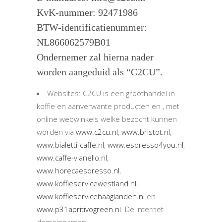
KvK-nummer: 92471986
BTW-identificatienummer:
NL866062579B01
Ondernemer zal hierna nader
worden aangeduid als “C2CU”.
Websites: C2CU is een groothandel in
koffie en aanverwante producten en , met
online webwinkels welke bezocht kunnen
worden via
www.c2cu.nl
,
www.bristot.nl
,
www.bialetti-caffe.nl
,
www.espresso4you.nl
,
www.caffe-vianello.nl
,
www.horecaesoresso.nl
,
www.koffieservicewestland.nl,
www.koffieservicehaaglanden.nl
en
www.p31apritivogreen.nl
. De internet